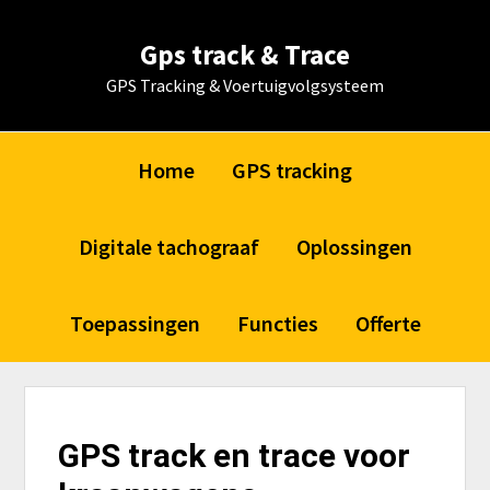
Skip
Skip
Skip
Skip
to
to
to
to
Gps track & Trace
primary
main
primary
footer
GPS Tracking & Voertuigvolgsysteem
navigation
content
sidebar
Home
GPS tracking
Digitale tachograaf
Oplossingen
Toepassingen
Functies
Offerte
GPS track en trace voor